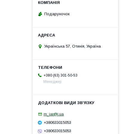
Подаруночок
Українська 57, Отинія, Україна
+380 (63) 301-50-53
Менеджер
m_jar@i.ua
+380633015053
+380633015053