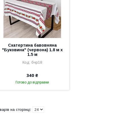
Скатертина бавовняна
"Буковина" (червона) 1.8 м х
1.5 м
бчр18
340 ₴
Готово до відправки