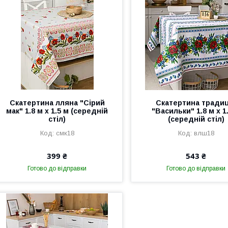
Скатертина лляна "Сірий
Скатертина традиц
мак" 1.8 м х 1.5 м (середній
"Васильки" 1.8 м х 1
стіл)
(середній стіл)
смк18
влш18
399 ₴
543 ₴
Готово до відправки
Готово до відправки