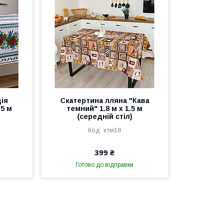
ія
Скатертина лляна "Кава
.5 м
темний" 1.8 м х 1.5 м
(середній стіл)
ктм18
399 ₴
Готово до відправки