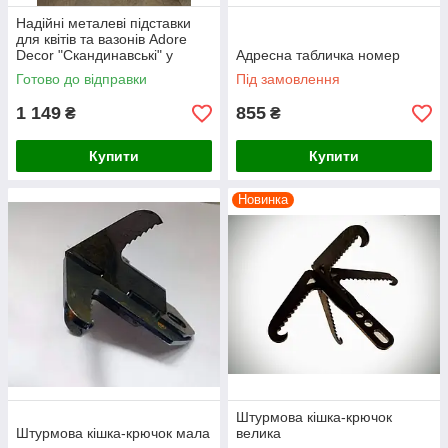
Надійні металеві підставки
для квітів та вазонів Adore
Decor "Скандинавські" у
Адресна табличка номер
чорному кольорі
Готово до відправки
Під замовлення
1 149
855
₴
₴
Купити
Купити
Новинка
Штурмова кішка-крючок
Штурмова кішка-крючок мала
велика