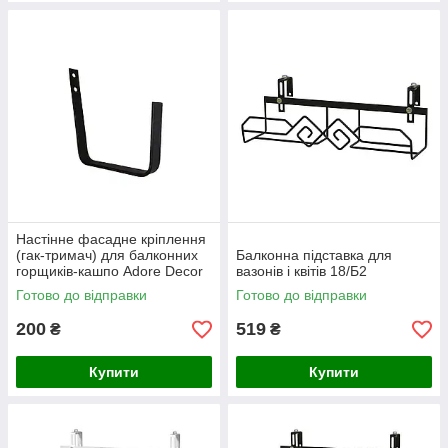
Настінне фасадне кріплення
(гак-тримач) для балконних
Балконна підставка для
горщиків-кашпо Adore Decor
вазонів і квітів 18/Б2
18х16х2 см
Готово до відправки
Готово до відправки
200
519
₴
₴
Купити
Купити