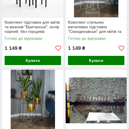
Комплект підставок для квітів
Комплект стильних
та вазонів "Британські", колір
металевих підставок
чорний, без горщиків
"Скандинавські" для квітів та
вазонів Adore Decor у білому
Готово до відправки
Готово до відправки
кольорі
1 149
1 149
₴
₴
Купити
Купити