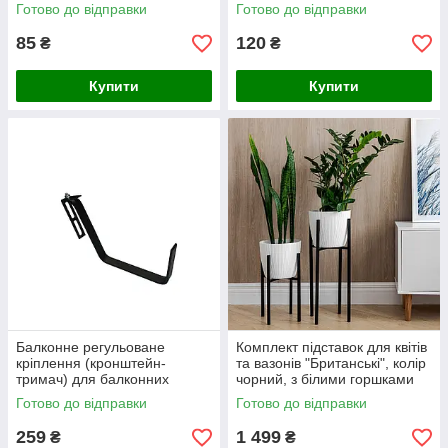
Готово до відправки
Готово до відправки
85
120
₴
₴
Купити
Купити
Балконне регульоване
Комплект підставок для квітів
кріплення (кронштейн-
та вазонів "Британські", колір
тримач) для балконних
чорний, з білими горшками
горщиків-кашпо Adore Decor
Готово до відправки
Готово до відправки
18х16х2 см
259
1 499
₴
₴