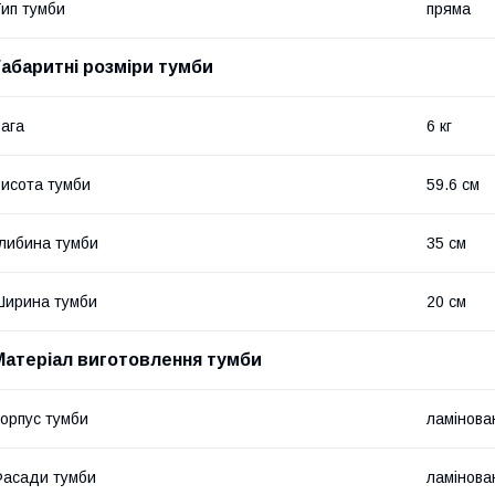
ип тумби
пряма
Габаритні розміри тумби
ага
6 кг
исота тумби
59.6 см
либина тумби
35 см
ирина тумби
20 см
Матеріал виготовлення тумби
орпус тумби
ламінов
асади тумби
ламінов