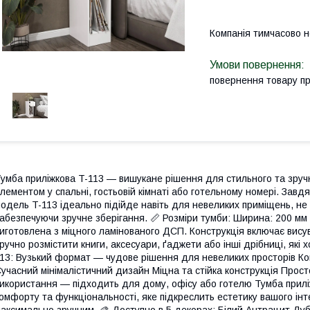
Компанія тимчасово 
повернення товару п
умба приліжкова T-113 — вишукане рішення для стильного та зручн
лементом у спальні, гостьовій кімнаті або готельному номері. Завдя
одель T-113 ідеально підійде навіть для невеликих приміщень, не
абезпечуючи зручне зберігання. 📏 Розміри тумби: Ширина: 200 мм
иготовлена з міцного ламінованого ДСП. Конструкція включає вис
ручно розмістити книги, аксесуари, ґаджети або інші дрібниці, які 
13: Вузький формат — чудове рішення для невеликих просторів Ком
учасний мінімалістичний дизайн Міцна та стійка конструкція Просто
икористання — підходить для дому, офісу або готелю Тумба прил
омфорту та функціональності, яке підкреслить естетику вашого ін