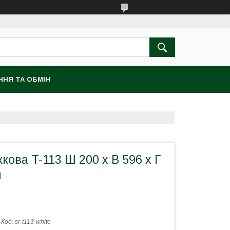
ННЯ ТА ОБМІН
кова T-113 Ш 200 х В 596 х Г
й
Код:
sr-t113-white