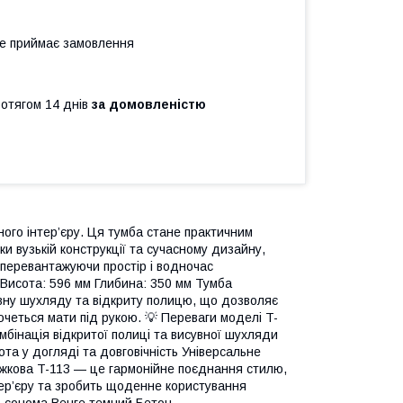
не приймає замовлення
ротягом 14 днів
за домовленістю
ого інтер’єру. Ця тумба стане практичним
ки вузькій конструкції та сучасному дизайну,
 перевантажуючи простір і водночас
 Висота: 596 мм Глибина: 350 мм Тумба
увну шухляду та відкриту полицю, що дозволяє
хочеться мати під рукою. 💡 Переваги моделі T-
бінація відкритої полиці та висувної шухляди
та у догляді та довговічність Універсальне
іжкова T-113 — це гармонійне поєднання стилю,
тер’єру та зробить щоденне користування