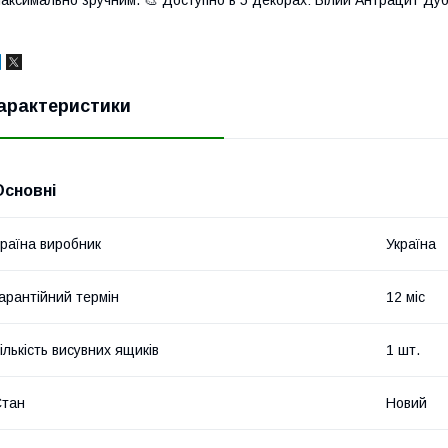
аксимально зручним. 🎨 ​​​​Доступно в 5 декорах: Білий Антрацит Д
арактеристики
Основні
раїна виробник
Україна
арантійний термін
12 міс
ількість висувних ящиків
1 шт.
Стан
Новий