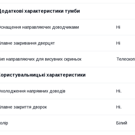
Додаткові характеристики тумби
снащення направляючих доводчиками
Ні
лавне закривання дверцят
Ні
ип направляючих для висувних скриньок
Телескопі
Користувальницькі характеристики
холодження напрямних доводів
Ні.
лавне закриття дворок
Ні.
олір
Білий