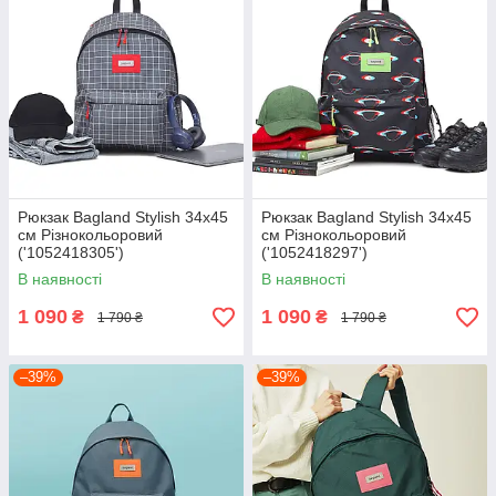
Рюкзак Bagland Stylish 34х45
Рюкзак Bagland Stylish 34х45
см Різнокольоровий
см Різнокольоровий
('1052418305')
('1052418297')
В наявності
В наявності
1 090
1 090
₴
₴
1 790 ₴
1 790 ₴
–39%
–39%