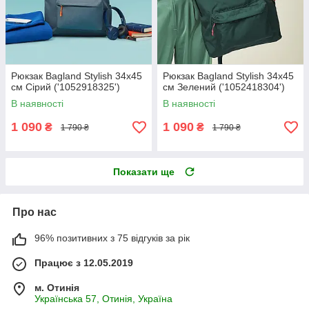
Рюкзак Bagland Stylish 34х45
Рюкзак Bagland Stylish 34х45
см Сірий ('1052918325')
см Зелений ('1052418304')
В наявності
В наявності
1 090
1 090
₴
₴
1 790 ₴
1 790 ₴
Показати ще
Про нас
96% позитивних з 75 відгуків за рік
Працює з 12.05.2019
м. Отинія
Українська 57, Отинія, Україна