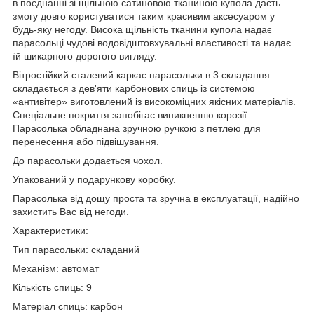
в поєднанні зі щільною сатиновою тканиною купола дасть
змогу довго користуватися таким красивим аксесуаром у
будь-яку негоду. Висока щільність тканини купола надає
парасольці чудові водовідштовхувальні властивості та надає
їй шикарного дорогого вигляду.
Вітростійкий сталевий каркас парасольки в 3 складання
складається з дев'яти карбонових спиць із системою
«антивітер» виготовлений із високоміцних якісних матеріалів.
Спеціальне покриття запобігає виникненню корозії.
Парасолька обладнана зручною ручкою з петлею для
перенесення або підвішування.
До парасольки додається чохол.
Упакований у подарункову коробку.
Парасолька від дощу проста та зручна в експлуатації, надійно
захистить Вас від негоди.
Характеристики:
Тип парасольки: складаний
Механізм: автомат
Кількість спиць: 9
Матеріал спиць: карбон