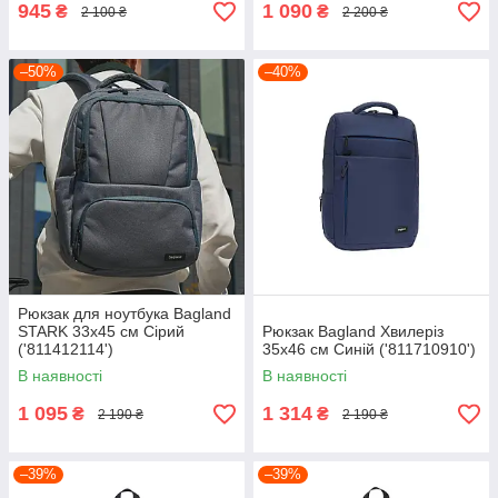
945
1 090
₴
₴
2 100 ₴
2 200 ₴
–50%
–40%
Рюкзак для ноутбука Bagland
STARK 33х45 см Сірий
Рюкзак Bagland Хвилеріз
('811412114')
35х46 см Синій ('811710910')
В наявності
В наявності
1 095
1 314
₴
₴
2 190 ₴
2 190 ₴
–39%
–39%