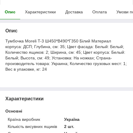
Опис
Характеристики
Доставка
Оплата
Умови п
Опис
Тумбочка Moreli T-3 Ш450*В490*Г350 Білий Материал
корпуса: ДСП; Глубина, см: 35; Цвет фасада: Белый: Белый;
Количество ящиков: 2; Ширина, см: 45; Цвет корпуса: Белый:
Белый; Высота, см: 49; Установка: На ножках; Страна-
производитель товара: Украина; Количество грузовых мест: 1;
Вес в упаковке, кг: 24
Характеристики
Основні
Країна виробник
Україна
Кількість висувних ящиків
2 шт.