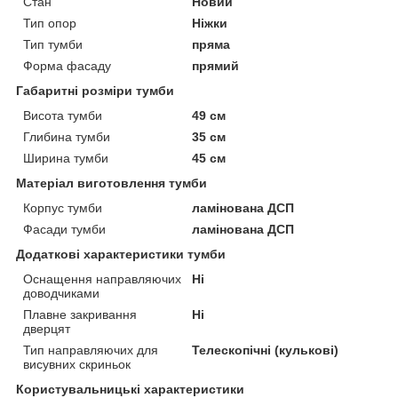
Стан
Новий
Тип опор
Ніжки
Тип тумби
пряма
Форма фасаду
прямий
Габаритні розміри тумби
Висота тумби
49 см
Глибина тумби
35 см
Ширина тумби
45 см
Матеріал виготовлення тумби
Корпус тумби
ламінована ДСП
Фасади тумби
ламінована ДСП
Додаткові характеристики тумби
Оснащення направляючих
Ні
доводчиками
Плавне закривання
Ні
дверцят
Тип направляючих для
Телескопічні (кулькові)
висувних скриньок
Користувальницькі характеристики