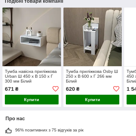
Подібні товари компанії
Тумба навісна приліжкова
Тумба приліжкова Osby Ш
Тумб
Urban Ш 450 x В 150 x Г
250 x В 600 x Г 266 мм
450 
300 мм Білий
Білий
Біли
671
620
1 5
₴
₴
Купити
Купити
Про нас
96% позитивних з 75 відгуків за рік