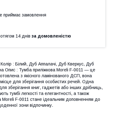
не приймає замовлення
ротягом 14 днів
за домовленістю
 Колір : Білий, Дуб Аппалачі, Дуб Кверкус, Дуб
а Опис : Тумба приліжкова Moreli F-0011 — це
готовлена з якісного ламінованого ДСП, вона
 місце для зберігання особистих речей. Одна
ля зберігання книг, гаджетів або інших дрібниць,
ють тумбі легкості та елегантності, а також
 Moreli F-0011 стане ідеальним доповненням до
щоденної зони відпочинку.