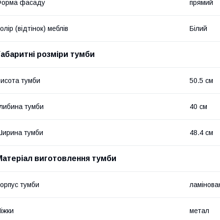
Форма фасаду
прямий
олір (відтінок) меблів
Білий
Габаритні розміри тумби
исота тумби
50.5 см
либина тумби
40 см
ирина тумби
48.4 см
Матеріал виготовлення тумби
орпус тумби
ламінов
іжки
метал