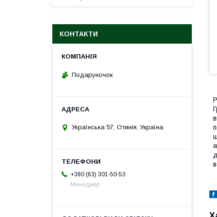
КОНТАКТИ
Подаруночок
Р
Г
в
Українська 57, Отинія, Україна
п
ш
я
д
в
+380 (63) 301-50-53
Менеджер
Х