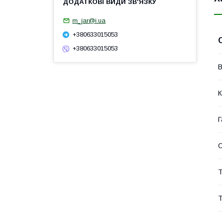
m_jar@i.ua
+380633015053
+380633015053
В
К
Г
Т
Т