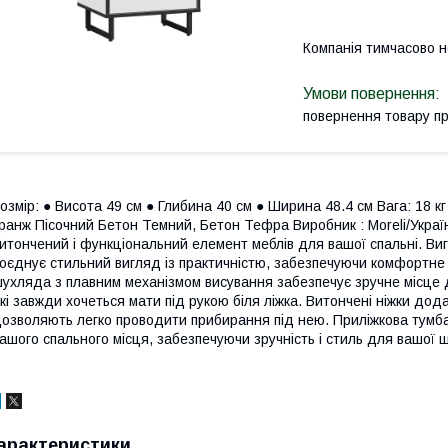
Компанія тимчасово 
повернення товару п
озмір: ● Висота 49 см ● Глибина 40 см ● Ширина 48.4 см Вага: 18 кг
ранж Пісочний Бетон Темний, Бетон Тефра Виробник : Moreli/Україн
итончений і функціональний елемент меблів для вашої спальні. Ви
оєднує стильний вигляд із практичністю, забезпечуючи комфортне
ухляда з плавним механізмом висування забезпечує зручне місце д
кі завжди хочеться мати під рукою біля ліжка. Витончені ніжки дода
озволяють легко проводити прибирання під нею. Приліжкова тумба
ашого спального місця, забезпечуючи зручність і стиль для вашої 
арактеристики