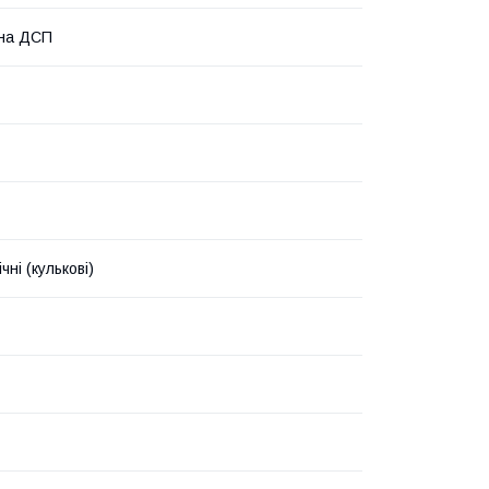
ана ДСП
чні (кулькові)