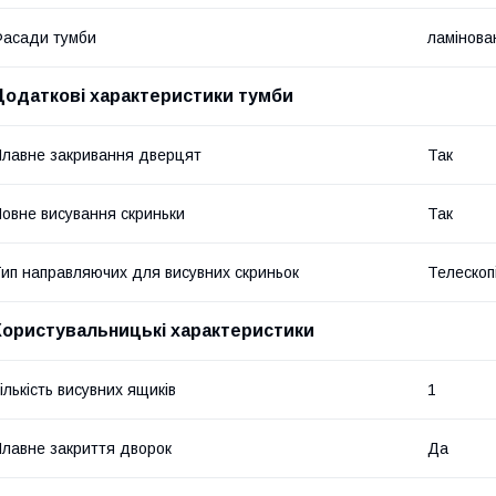
асади тумби
ламінов
Додаткові характеристики тумби
лавне закривання дверцят
Так
овне висування скриньки
Так
ип направляючих для висувних скриньок
Телескопі
Користувальницькі характеристики
ількість висувних ящиків
1
лавне закриття дворок
Да