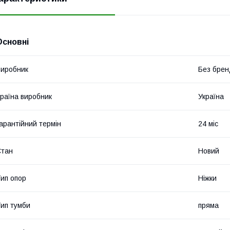
Основні
иробник
Без брен
раїна виробник
Україна
арантійний термін
24 міс
Стан
Новий
ип опор
Ніжки
ип тумби
пряма