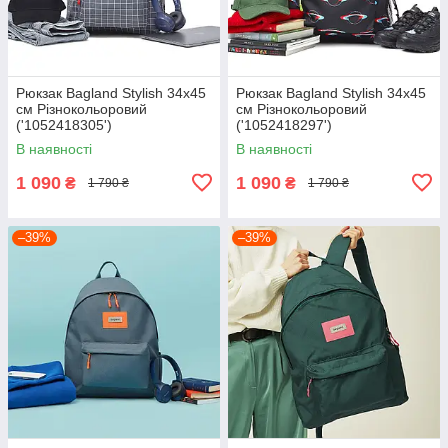
Рюкзак Bagland Stylish 34х45
Рюкзак Bagland Stylish 34х45
см Різнокольоровий
см Різнокольоровий
('1052418305')
('1052418297')
В наявності
В наявності
1 090
1 090
₴
₴
1 790 ₴
1 790 ₴
–39%
–39%