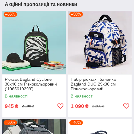
Акційні пропозиції та новинки
–55%
–50%
Рюкзак Bagland Cyclone
Набір рюкзак і бананка
30х46 см Різнокольоровий
Bagland DUO 29х36 см
('1065619299')
Різнокольоровий
('1050318189')
В наявності
В наявності
945
1 090
₴
₴
2 100 ₴
2 200 ₴
–50%
–40%