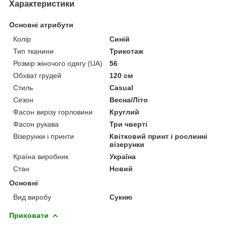
Характеристики
Основні атрибути
Колір
Синій
Тип тканини
Трикотаж
Розмір жіночого одягу (UA)
56
Обхват грудей
120 см
Стиль
Casual
Сезон
Весна/Літо
Фасон вирізу горловини
Круглий
Фасон рукава
Три чверті
Візерунки і принти
Квітковий принт і рослинні
візерунки
Країна виробник
Україна
Стан
Новий
Основні
Вид виробу
Сукню
Приховати