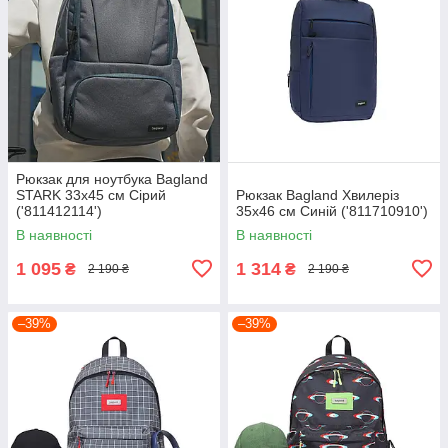
Рюкзак для ноутбука Bagland
STARK 33х45 см Сірий
Рюкзак Bagland Хвилеріз
('811412114')
35х46 см Синій ('811710910')
В наявності
В наявності
1 095
1 314
₴
₴
2 190 ₴
2 190 ₴
–39%
–39%